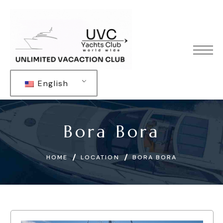
English
Bora Bora
HOME
LOCATION
BORA BORA