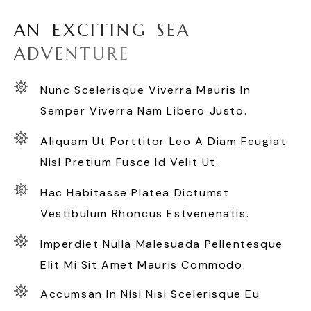
A
N
E
X
C
I
T
I
N
G
S
E
A
A
D
V
E
N
T
U
R
E
Nunc Scelerisque Viverra Mauris In
Semper Viverra Nam Libero Justo.
Aliquam Ut Porttitor Leo A Diam Feugiat
Nisl Pretium Fusce Id Velit Ut.
Hac Habitasse Platea Dictumst
Vestibulum Rhoncus Estvenenatis.
Imperdiet Nulla Malesuada Pellentesque
Elit Mi Sit Amet Mauris Commodo.
Accumsan In Nisl Nisi Scelerisque Eu