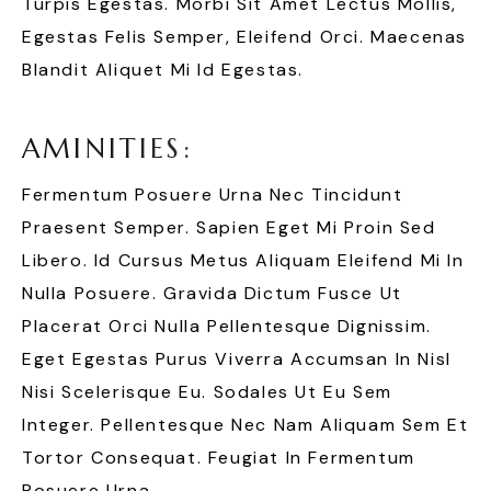
Turpis Egestas. Morbi Sit Amet Lectus Mollis,
Egestas Felis Semper, Eleifend Orci. Maecenas
Blandit Aliquet Mi Id Egestas.
A
M
I
N
I
T
I
E
S
:
Fermentum Posuere Urna Nec Tincidunt
Praesent Semper. Sapien Eget Mi Proin Sed
Libero. Id Cursus Metus Aliquam Eleifend Mi In
Nulla Posuere. Gravida Dictum Fusce Ut
Placerat Orci Nulla Pellentesque Dignissim.
Eget Egestas Purus Viverra Accumsan In Nisl
Nisi Scelerisque Eu. Sodales Ut Eu Sem
Integer. Pellentesque Nec Nam Aliquam Sem Et
Tortor Consequat. Feugiat In Fermentum
Posuere Urna.