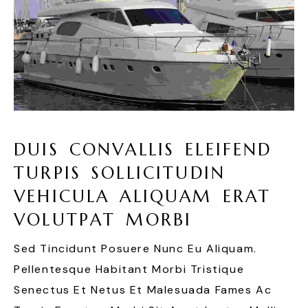
D
U
I
S
C
O
N
V
A
L
L
I
S
E
L
E
I
F
E
N
D
T
U
R
P
I
S
S
O
L
L
I
C
I
T
U
D
I
N
V
E
H
I
C
U
L
A
A
L
I
Q
U
A
M
E
R
A
T
V
O
L
U
T
P
A
T
M
O
R
B
I
Sed Tincidunt Posuere Nunc Eu Aliquam.
Pellentesque Habitant Morbi Tristique
Senectus Et Netus Et Malesuada Fames Ac