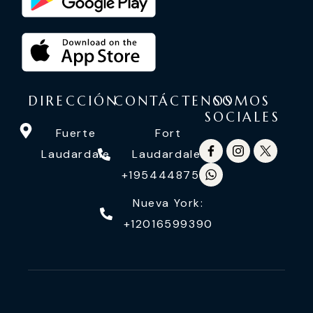
DIRECCIÓN
CONTÁCTENOS
SOMOS
SOCIALES
Fuerte
Fort
Laudardale
Laudardale:
+19544487558
Nueva York:
+12016599390