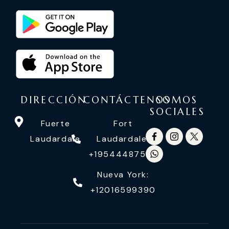
DIRECCIÓN
CONTÁCTENOS
SOMOS
SOCIALES
Fuerte
Fort
Laudardale
Laudardale:
+19544487558
Nueva York:
+12016599390