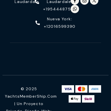
Laudardale
Laudardale:
+19544487558
Nueva York:
+12016599390
© 2025
YachtsMemberShip.com
| Un Proyecto