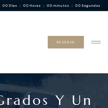
:
:
:
00
Días
00
Horas
00
minutos
00
Segundos
RESERVA
Grados Y Un