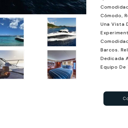
Comodidad
Cómodo, Re
Una Vista 
Experimen
Comodidad
Barcos. Re
Dedicada A 
Equipo De 
C