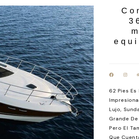
Co
3
m
equi
62 Pies Es
Impresiona
Lujo, Sund
Grande De 
Pero El Ta
Que Cuent