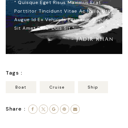
“
Quisque Eget Risus Maximus Erat
Porttitor Tincidunt Vitae Ac Nulla. Utut
Augue Id Ex Vehicula Fermentum Quis
Sit Amet Felis. Duis Sit
“
- JADIR KHAN
Boat
Cruise
Ship